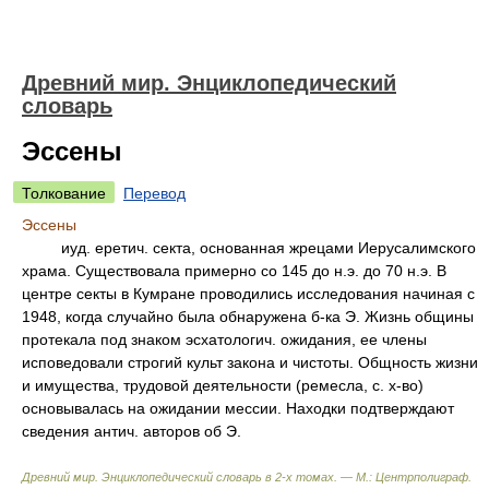
Древний мир. Энциклопедический
словарь
Эссены
Толкование
Перевод
Эссены
иуд. еретич. секта, основанная жрецами Иерусалимского
храма. Существовала примерно со 145 до н.э. до 70 н.э. В
центре секты в Кумране проводились исследования начиная с
1948, когда случайно была обнаружена б-ка Э. Жизнь общины
протекала под знаком эсхатологич. ожидания, ее члены
исповедовали строгий культ закона и чистоты. Общность жизни
и имущества, трудовой деятельности (ремесла, с. х-во)
основывалась на ожидании мессии. Находки подтверждают
сведения антич. авторов об Э.
Древний мир. Энциклопедический словарь в 2-х томах. — М.: Центрполиграф
.