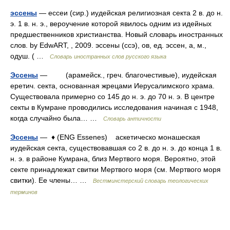
эссены
— ессеи (сир.) иудейская религиозная секта 2 в. до н.
э. 1 в. н. э., вероучение которой явилось одним из идейных
предшественников христианства. Новый словарь иностранных
слов. by EdwART, , 2009. эссены (ссэ), ов, ед. эссен, а, м.,
одуш. ( …
Словарь иностранных слов русского языка
Эссены
— (арамейск., греч. благочестивые), иудейская
еретич. секта, основанная жрецами Иерусалимского храма.
Существовала примерно со 145 до н. э. до 70 н. э. В центре
секты в Кумране проводились исследования начиная с 1948,
когда случайно была… …
Словарь античности
Эссены
— ♦ (ENG Essenes) аскетическо монашеская
иудейская секта, существовавшая со 2 в. до н. э. до конца 1 в.
н. э. в районе Кумрана, близ Мертвого моря. Вероятно, этой
секте принадлежат свитки Мертвого моря (см. Мертвого моря
свитки). Ее члены… …
Вестминстерский словарь теологических
терминов