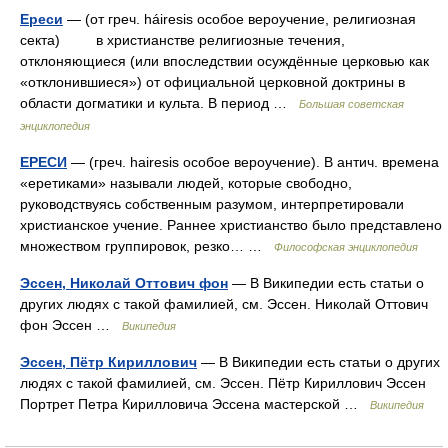
Ереси
— (от греч. háiresis особое вероучение, религиозная
секта) в христианстве религиозные течения,
отклоняющиеся (или впоследствии осуждённые церковью как
«отклонившиеся») от официальной церковной доктрины в
области догматики и культа. В период …
Большая советская
энциклопедия
ЕРЕСИ
— (греч. hairesis особое вероучение). В антич. времена
«еретиками» называли людей, которые свободно,
руководствуясь собственным разумом, интерпретировали
христианское учение. Раннее христианство было представлено
множеством группировок, резко… …
Философская энциклопедия
Эссен, Николай Оттович фон
— В Википедии есть статьи о
других людях с такой фамилией, см. Эссен. Николай Оттович
фон Эссен …
Википедия
Эссен, Пётр Кириллович
— В Википедии есть статьи о других
людях с такой фамилией, см. Эссен. Пётр Кириллович Эссен
Портрет Петра Кирилловича Эссена мастерской …
Википедия