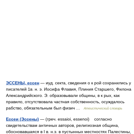
ЭССЕНЫ, ессен
— иуд. секта, сведения о к рой сохранились у
писателей 1в. н. э. Иосифа Флавия, Плиния Старшего, Филона
Александрийского. Э. образовывали общины, в к рых, как
правило, отсутствовала частная собственность, осуждалось
рабство, обязательным был физич …
Атеистический словарь
Ессеи (Эссены)
— (греч. essaioi, essenoi) согласно
свидетельствам античных авторов, религиозная община,
обосновавшаяся в I в. н.э. в пустынных местностях Палестины,